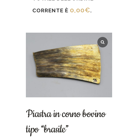
0,00
€
CORRENTE È
.
Piastra in corno bovino
tipo “brasile”